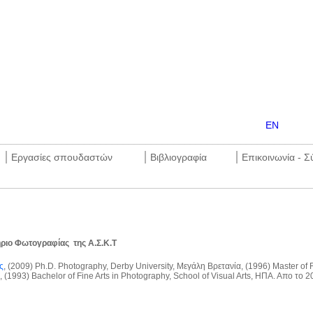
EN
________________________________________________________
|
|
|
Εργασίες σπουδαστών
Βιβλιογραφία
Επικοινωνία - Σ
________________________________________________________
ιο Φωτογραφίας της Α.Σ.Κ.Τ
ς
, (2009) Ph.D. Photography, Derby University, Μεγάλη Βρετανία, (1996) Master of F
, (1993) Bachelor of Fine Arts in Photography, School of Visual Arts, ΗΠΑ. Απο το 