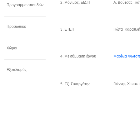
2. Μόνιμος, ΕΙΔΙΠ
Α. Βούτσας , κά
|
Προγραμμα σπουδών
______________________
|
Προσωπικό
3. ΕΤΕΠ
Γιώτα Καραπλή 
______________________
|
Χώροι
4. Με σύμβαση έργου
Μαρίλια Φωτο
______________________
|
Εξοπλισμός
Γιάννης Χιωτόπ
5.
Εξ. Συνεργάτης