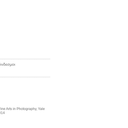
______________________
ύνδεσμοι
______________________
ine Arts in Photography, Yale
2014