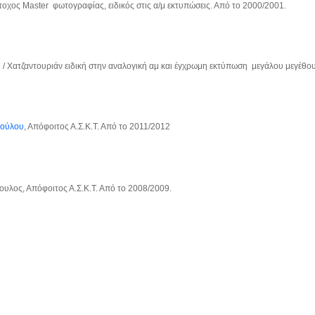
τοχος Μaster φωτογραφίας, ειδικός στις α/μ εκτυπώσεις. Από το 2000/2001.
/ Χατζαντουριάν ειδική στην αναλογική αμ και έγχρωμη εκτύπωση μεγάλου μεγέθου
πούλου
, Απόφοιτος Α.Σ.Κ.Τ. Από το 2011/2012
ουλος, Απόφοιτος Α.Σ.Κ.Τ. Από το 2008/2009.